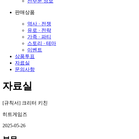
선주문 정보
판매상품
역사 · 전쟁
유로 · 전략
가족 · 파티
스토리 · 테마
이벤트
상품투표
자료실
문의사항
자료실
[규칙서] 크리터 키친
히트게임즈
2025-05-26