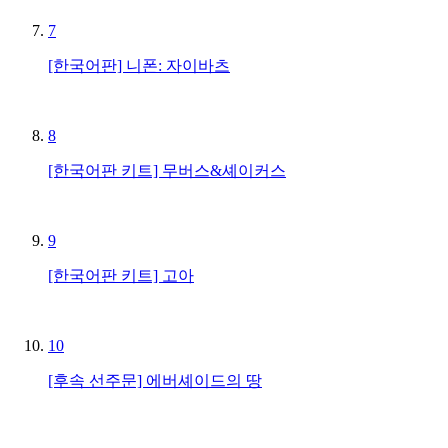
7
[한국어판] 니폰: 자이바츠
8
[한국어판 키트] 무버스&셰이커스
9
[한국어판 키트] 고아
10
[후속 선주문] 에버셰이드의 땅